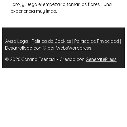
libro, y luego el empezar a tomar las flores… Una
experiencia muy linda.
Aviso Legal
|
Política de Cookies
|
Política de Privacidad
|
Desarrollado con ♡ por
WebsWordpress
© 2026 Camino Esencial
• Creado con
GeneratePress